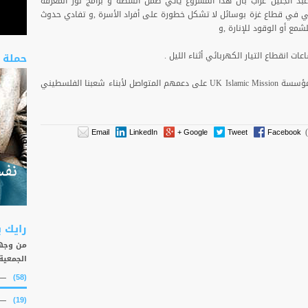
عبد الجليل غراب بأن هذا المشروع يأتي ضمن أنشطة و برامج نور المعرفة
ئي في قطاع غزة بوسائل لا تشكل خطورة على أفراد الأسرة ,و تفادي حدوث
شمع أو الوقود للإنارة ,و
 انقطاع التيار الكهربائي أثناء الليل .
حملة 
و في حديثه قدم الأستاذ عبد الجليل شكره مؤسسة UK Islamic Mission على دعمهم المتواصل لأبناء شعبنا الفلسطيني
Email
LinkedIn
Google +
Tweet
Facebook
رايك 
من وجهة
الجمعية
(58)
(19)