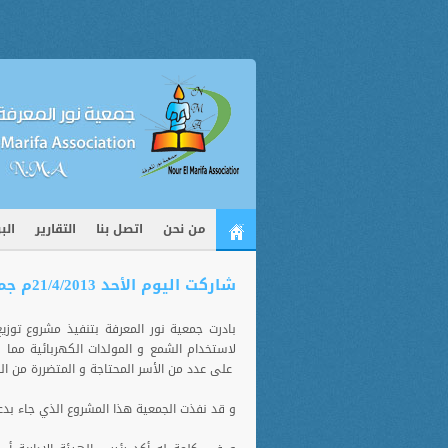
من نحن
اتصل بنا
التقارير
الب
شاركت اليوم الأحد 21/4/2013م جمعية نور المعرفة في إحياء فعاليات أسبوع التراث الفلسطيني "قرانا الفلسطينية حضارة وعمارة" الذي ينظمه مركز عمارة التراث "إيوان" بكلية الهندسة بالجامعة الإسلامية وذلك في ذكر
بادرت جمعية نور المعرفة بتنفيذ مشروع توزيع
لاستخدام الشمع و المولدات الكهربائية مما ن
على عدد من الأسر المحتاجة و المتضررة من 
و قد نفذت الجمعية هذا المشروع الذي جاء بدعم من مؤسسة on