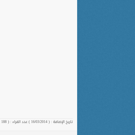
تاريخ الإضافة : ( 16/03/2014 ) عدد القراء : ( 188 )