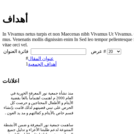
أهداف
In Vivamus netus turpis et non Maecenas nibh Vivamus Ut Vivamus. Cur
mus. Venenatis mollis dignissim enim In Sed leo tempor pellentesque f
vitae orci vel.
عرض #
فاترة العنوان
#
عنوان المقال
1
أهداف الجمعية
اعلانات
منذ نشأة جمعية نور المعرفة الخيرية في
العام 2000 م اهتمت اهتماماً بالغاً بقضية
الأيتام و الأطفال المحتاجين و حرصت كل
الحرص على تبني قضيتهم لذلك قامت بإنشاء
.
قسم خاص بالأيتام و كفالتهم و مد يد العون
ساهمت جمعية نور المعرفة و ضمن الأنشطة
المتنوعة لدعم طلبتنا الأعزاء و تدليل جميع