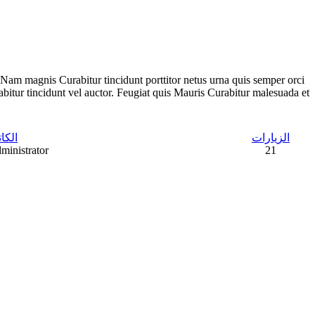
Nam magnis Curabitur tincidunt porttitor netus urna quis semper orci
bitur tincidunt vel auctor. Feugiat quis Mauris Curabitur malesuada et
الزيارات
الكا
ministrator
21