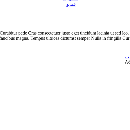
فيديو
abitur pede Cras consectetuer justo eget tincidunt lacinia ut sed leo. 
aucibus magna. Tempus ultrices dictumst semper Nulla in fringilla Cura
تب
Ad