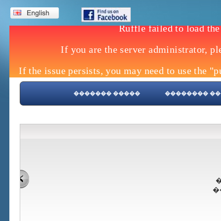
����� �������
����� ����
�