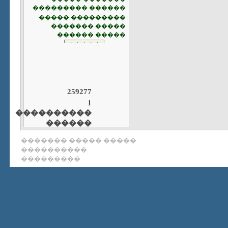
259277
1
����������
������
����� ����� �������
����������
���������