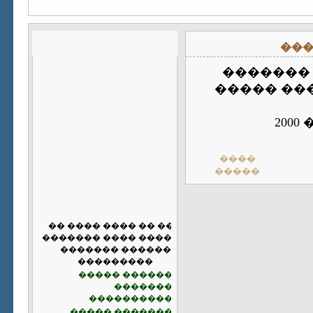
���
����� ��
���� ���
�
����
�����