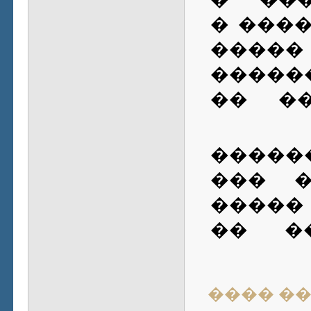
���� 
��� 
����
����
� �� �
����
���
����
���� �