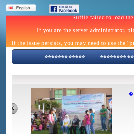
����� �������
����� ����
�