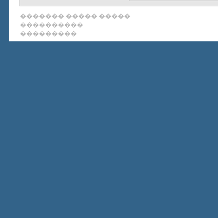
����� ����� �������
����������
���������