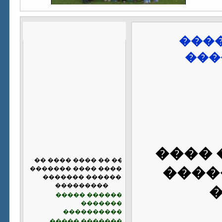
����
���
�����
����