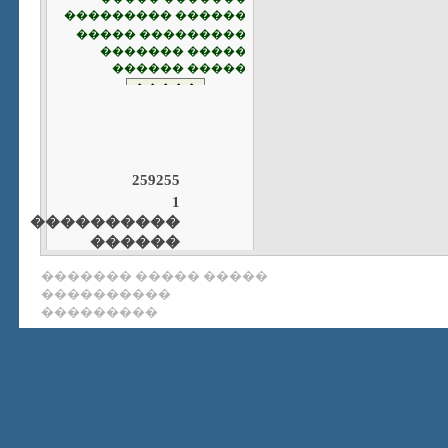
259255
1
����������
������
����� ����� �������
����������
���������