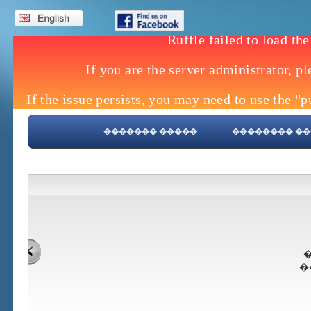
����� �������
����� ����
�