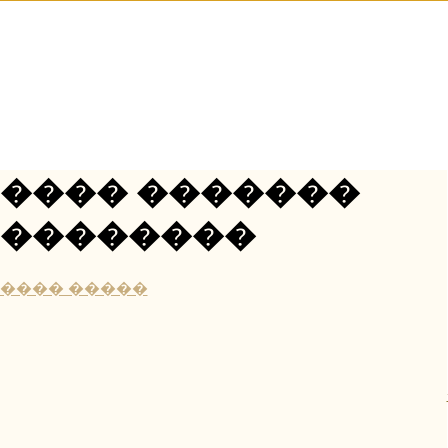
���� �������
��������
���� �����