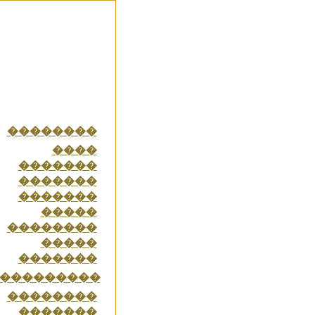
��������
����
�������
�������
�������
�����
��������
�����
�������
���������
��������
�������