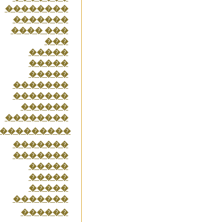
��������
�������
���� ���
���
�����
�����
�����
�������
�������
������
��������
���������
�������
�������
�����
�����
�����
�������
������