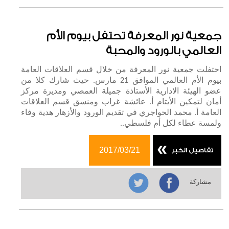
النماذج
تقديم طلب توظيف
جمعية نور المعرفة تحتفل بيوم الأم
العالمي بالورود والمحبة
تقديم طلب تطوع
طلب كفالة / مساعدة
احتفلت جمعية نور المعرفة من خلال قسم العلاقات العامة
بيوم الأم العالمي الموافق 21 مارس. حيث شارك كلا من
اعلانات الجمعية
عضو الهيئة الادارية الأستاذة جميلة العمصي ومديرة مركز
أمان لتمكين الأيتام أ. عائشة غراب ومنسق قسم العلاقات
المرئيات
العامة أ. محمد الحواجري في تقديم الورود والأزهار هدية وفاء
ولمسة عطاء لكل أم فلسطي..
معرض الصور
مكتبة الفيديو
2017/03/21
تفاصيل الخبر
المنشورات
مشاركة
التقارير
التقارير الشهرية
التقارير السنوية