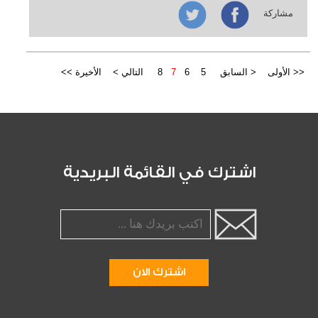
مشاركة
<< الأولى
< السابق
5
6
7
8
التالي >
الأخيرة >>
اشترك في القائمة البريدية