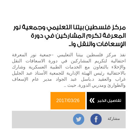
النظام الاداري
النظام المالي
مركز فلسطين بيتنا التعليمي وجمعية نور
الخطة الاستراتيجية
المعرفة تكرم المشاركين في دورة
دليل المستفيدين
الإسعافات والنقل وا..
اتصل بنا
نفذ مركز فلسطين بيتنا التعليمي –جمعية نور المعرفة
دليل المستفيدين
احتفالية لتكريم المشاركين في دورة الاسعافات النقل
والإخلاء بالتعاون مع الخدمات الطبية العسكرية وشارك
معايير الكفالات
بالاحتفالية رئيس الهيئة الإدارية للجمعية الأستاذ عبد الجليل
غراب والعقيد د.باسل عبد الجواد مدير عام الإسعاف
معايير المساعدات
والطوارئ ومدربي الدورة. حيث ..
دليل المستفيدين
2017/03/26
تفاصيل الخبر
أخبار ونشاطات
المشاريع المنجزة
مشاركة
قصص نجاح