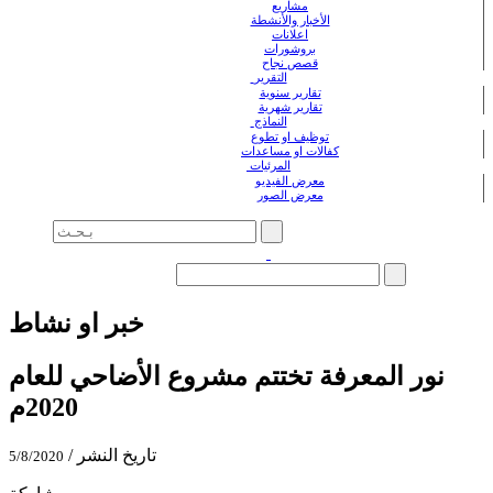
مشاريع
الأخبار والأنشطة
اعلانات
بروشورات
قصص نجاح
التقرير
تقارير سنوية
تقارير شهرية
النماذج
توظيف او تطوع
كفالات او مساعدات
المرئيات
معرض الفيديو
معرض الصور
خبر او نشاط
نور المعرفة تختتم مشروع الأضاحي للعام
2020م
تاريخ النشر /
5/8/2020