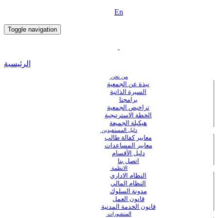
En
Toggle navigation
الرئيسية
من نحن
نبذة عن الجمعية
السيرة الذاتية
برامجنا
تراخيص الجمعية
الخطة الاسترتيجية
هيكيلة الجميعة
دليل المستفيدين
معايير كفالة طالب
معايير المساعدات
دليل الأقسام
اتصل بنا
الانظمة
النظام الاداري
النظام المالي
مدونة السلوك
قانون العمل
قانون الخدمة المدنية
المنشورات