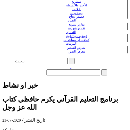
مشاريع
الأخبار والأنشطة
اعلانات
بروشورات
قصص نجاح
التقرير
تقارير سنوية
تقارير شهرية
النماذج
توظيف او تطوع
كفالات او مساعدات
المرئيات
معرض الفيديو
معرض الصور
خبر او نشاط
برنامج التعليم القرآني يكرم حافظي كتاب
الله عز وجل
تاريخ النشر /
2020-07-23