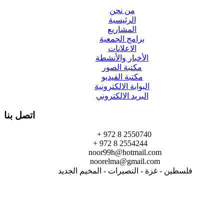
من نحن
الرئيسية
المشاريع
برامج الجمعية
الاعلانات
الأخبار والأنشطة
مكتبة الصور
مكتبة الفيديو
البوابة الالكترونية
البريد الالكتروني
اتصل بنا
+ 972 8 2550740
+ 972 8 2554244
noor99h@hotmail.com
noorelma@gmail.com
فلسطين - غزة - النصيرات - المخيم الجديد