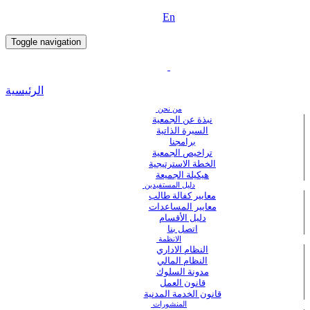
En
Toggle navigation
الرئيسية
من نحن
نبذة عن الجمعية
السيرة الذاتية
برامجنا
تراخيص الجمعية
الخطة الاسترتيجية
هيكيلة الجميعة
دليل المستفيدين
معايير كفالة طالب
معايير المساعدات
دليل الأقسام
اتصل بنا
الانظمة
النظام الاداري
النظام المالي
مدونة السلوك
قانون العمل
قانون الخدمة المدنية
المنشورات