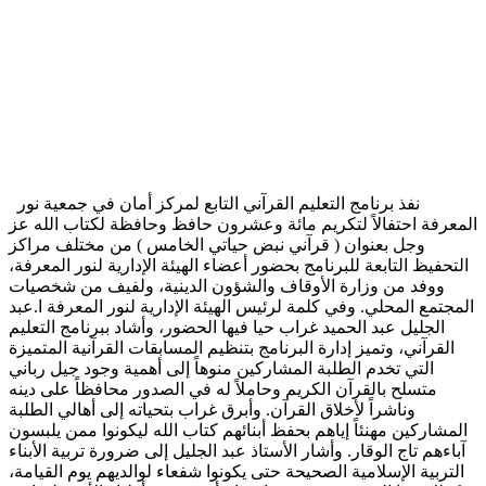
نفذ برنامج التعليم القرآني التابع لمركز أمان في جمعية نور
المعرفة احتفالاً لتكريم مائة وعشرون حافظ وحافظة لكتاب الله عز
وجل بعنوان ( قرآني نبض حياتي الخامس ) من مختلف مراكز
التحفيظ التابعة للبرنامج بحضور أعضاء الهيئة الإدارية لنور المعرفة،
ووفد من وزارة الأوقاف والشؤون الدينية، ولفيف من شخصيات
المجتمع المحلي. وفي كلمة لرئيس الهيئة الإدارية لنور المعرفة ا.عبد
الجليل عبد الحميد غراب حيا فيها الحضور، وأشاد ببرنامج التعليم
القرآني، وتميز إدارة البرنامج بتنظيم المسابقات القرآنية المتميزة
التي تخدم الطلبة المشاركين منوهاً إلى أهمية وجود جيل رباني
متسلح بالقرآن الكريم وحاملاً له في الصدور محافظاً على دينه
وناشراً لأخلاق القرآن. وأبرق غراب بتحياته إلى أهالي الطلبة
المشاركين مهنئاً إياهم بحفظ أبنائهم كتاب الله ليكونوا ممن يلبسون
آباءهم تاج الوقار. وأشار الأستاذ عبد الجليل إلى ضرورة تربية الأبناء
التربية الإسلامية الصحيحة حتى يكونوا شفعاء لوالديهم يوم القيامة،