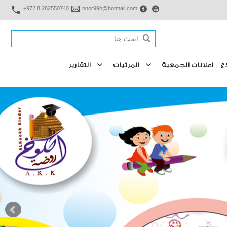
+972 8 282550740
noor99h@hotmail.com
ج
اعلانات الجمعية
المرئيات
التقارير