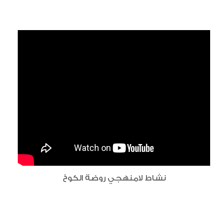
نشاط لامنهجي روضة الكوخ