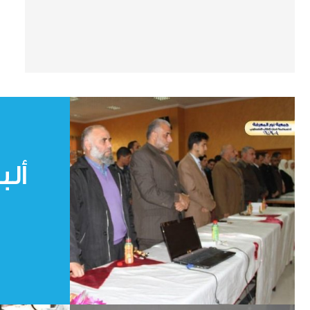
برو
ألب