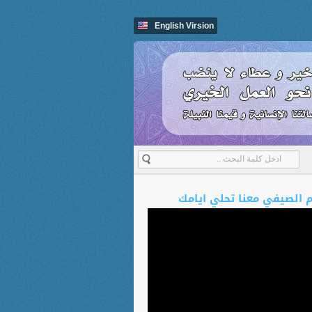
English Virsion
م الصيفي معنا تحلي ايامك