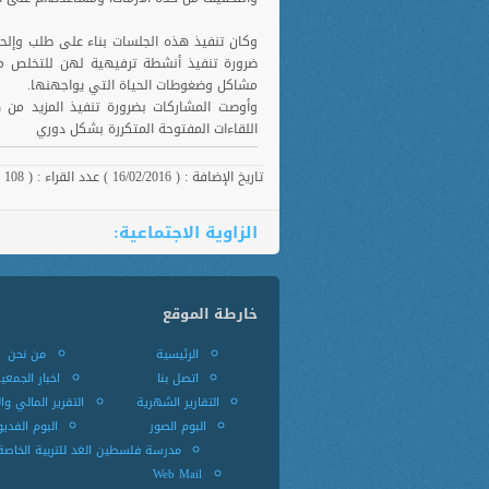
وكان تنفيذ هذه الجلسات بناء على طلب وإلح
ضرورة تنفيذ أنشطة ترفيهية لهن للتخلص من 
مشاكل وضغوطات الحياة التي يواجهنها.
وأوصت المشاركات بضرورة تنفيذ المزيد من 
اللقاءات المفتوحة المتكررة بشكل دوري
تاريخ الإضافة : ( 16/02/2016 ) عدد القراء : ( 108 )
الزاوية الاجتماعية:
خارطة الموقع
الرئيسية
من نحن
اتصل بنا
اخبار الجمعي
التقارير الشهرية
التقرير المالي وا
البوم الصور
البوم الفديو
مدرسة فلسطين الغد للتربية الخاصة
Web Mail