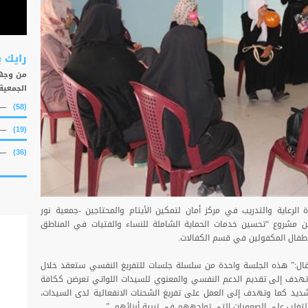
رايك 
من وجهة
الجمعية
(58)
(19)
(36)
لرعاية والتدريب في مركز أمان لتمكين الأيتام والمحتاجين -جمعية نور
ن مشروع “تحسين خدمات الحماية الشاملة للنساء والفتيات في المناطق
 قال:” هذه الجلسة واحدة من سلسلة جلسات للتفريغ النفسي ستعقد خلال
وتهدف إلى تقديم الدعم النفسي والمعنوي للسيدات اللواتي تعرضن ككافة
يد كما وتهدف إلى العمل على تفريغ الشحنات الانفعالية لدى السيدات،
تغلب على الصعوبات التي تواجههم في تربية أبنائهم. ”