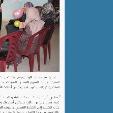
بالتعاون مع جمعية الوفاق-رفح، نظمت وحدة ا
المعرفة جلسة للتفريغ النفسي للسيدات، ضم
المتضررة "وذلك بحضور 45 سيدة من أمهات الأطفال المكفولين في قسم الكفالات.
أ.سامي أبو زر منسق وحدة الرعاية والتدريب
شهر فبراير ومارس بواقع جلستين أسبوعيًا، 
فئات الشعب إلى الضغط النفسي والخوف الشد
والتخفيف من حدة الأزمات، ومساعدتهم على ال