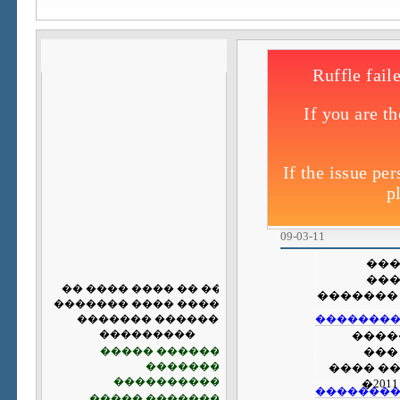
09-03-11
��
��
����� �
�������
����
���
������
�������