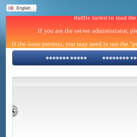
����� �������
����� ����